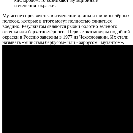
кислородом, то возникают мутационные
изменения окраски.
Мутагенез проявляется в изменении длины и ширины чёрных
полосок, которые в итоге могут полностью сливаться
воедино. Результатом являются рыбки болотно-зелёного
оттенка или бархатно-чёрного. Первые экземпляры подобной
окраски в Россию завезены в 1977 из Чехословакии. Их стали
называть «мшистым барбусом» или «барбусом –мутантом».