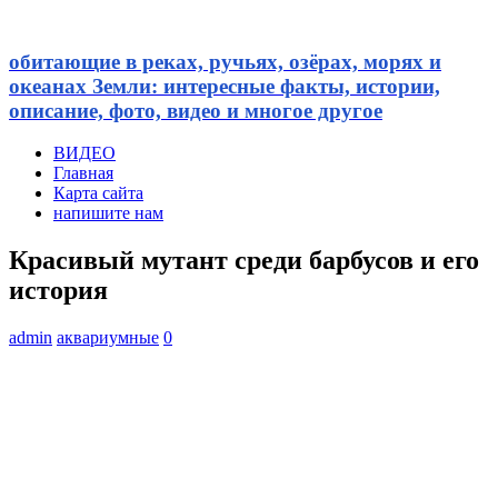
обитающие в реках, ручьях, озёрах, морях и
океанах Земли: интересные факты, истории,
описание, фото, видео и многое другое
ВИДЕО
Главная
Карта сайта
напишите нам
Красивый мутант среди барбусов и его
история
admin
аквариумные
0