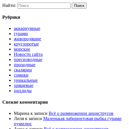
Найти:
Рубрики
аквариумные
гурами
живородящие
круглоротые
морские
Новости сайта
пресноводные
проходные
скалярии
сомики
уникальные
хрящевые
цихлиды
Свежие комментарии
Марина
к записи
Всё о размножении анциструсов
Лиля
к записи
Маленькая лабиринтовая рыбка гурами
пумилюс
Анна
к записи
Всё о размножении анциструсов