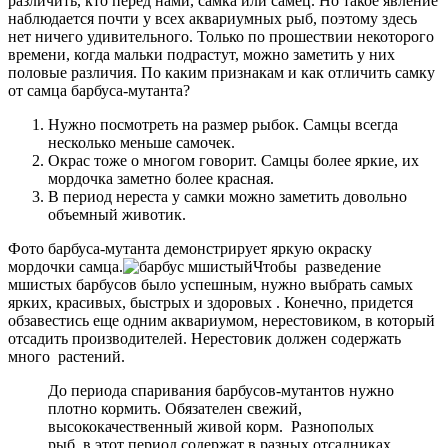
различить, кто перед нами, самка или самец. Но такое явление
наблюдается почти у всех аквариумных рыб, поэтому здесь
нет ничего удивительного. Только по прошествии некоторого
времени, когда мальки подрастут, можно заметить у них
половые различия. По каким признакам и как отличить самку
от самца барбуса-мутанта?
Нужно посмотреть на размер рыбок. Самцы всегда
несколько меньше самочек.
Окрас тоже о многом говорит. Самцы более яркие, их
мордочка заметно более красная.
В период нереста у самки можно заметить довольно
объемный животик.
Фото барбуса-мутанта демонстрирует яркую окраску
мордочки самца.
Чтобы разведение
мшистых барбусов было успешным, нужно выбрать самых
ярких, красивых, быстрых и здоровых . Конечно, придется
обзавестись еще одним аквариумом, нерестовиком, в который
отсадить производителей. Нерестовик должен содержать
много растений.
До периода спаривания барбусов-мутантов нужно
плотно кормить. Обязателен свежий,
высококачественный живой корм. Разнополых
рыб в этот период содержат в разных отсадниках