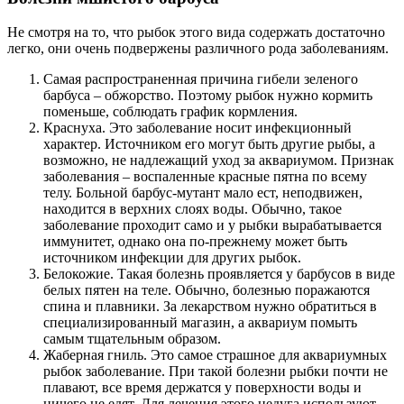
Не смотря на то, что рыбок этого вида содержать достаточно
легко, они очень подвержены различного рода заболеваниям.
Самая распространенная причина гибели зеленого
барбуса – обжорство. Поэтому рыбок нужно кормить
поменьше, соблюдать график кормления.
Краснуха. Это заболевание носит инфекционный
характер. Источником его могут быть другие рыбы, а
возможно, не надлежащий уход за аквариумом. Признак
заболевания – воспаленные красные пятна по всему
телу. Больной барбус-мутант мало ест, неподвижен,
находится в верхних слоях воды. Обычно, такое
заболевание проходит само и у рыбки вырабатывается
иммунитет, однако она по-прежнему может быть
источником инфекции для других рыбок.
Белокожие. Такая болезнь проявляется у барбусов в виде
белых пятен на теле. Обычно, болезнью поражаются
спина и плавники. За лекарством нужно обратиться в
специализированный магазин, а аквариум помыть
самым тщательным образом.
Жаберная гниль. Это самое страшное для аквариумных
рыбок заболевание. При такой болезни рыбки почти не
плавают, все время держатся у поверхности воды и
ничего не едят. Для лечения этого недуга используют