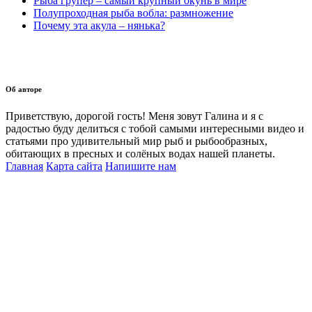
Рыба групер – самый крупный окунь в мире
Полупроходная рыба вобла: размножение
Почему эта акула – нянька?
Об авторе
Приветствую, дорогой гость! Меня зовут Галина и я с
радостью буду делиться с тобой самыми интересными видео и
статьями про удивительный мир рыб и рыбообразных,
обитающих в пресных и солёных водах нашей планеты.
Главная
Карта сайта
Напишите нам