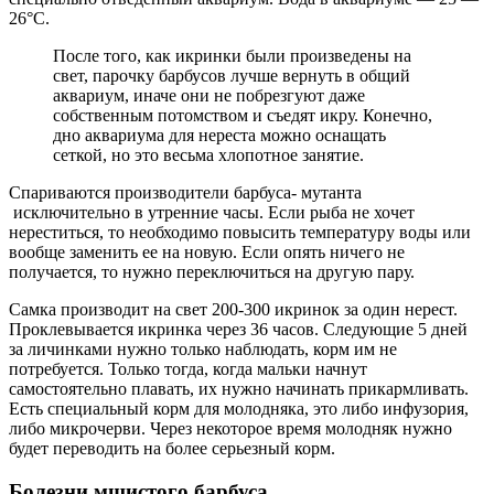
26°С.
После того, как икринки были произведены на
свет, парочку барбусов лучше вернуть в общий
аквариум, иначе они не побрезгуют даже
собственным потомством и съедят икру. Конечно,
дно аквариума для нереста можно оснащать
сеткой, но это весьма хлопотное занятие.
Спариваются производители барбуса- мутанта
исключительно в утренние часы. Если рыба не хочет
нереститься, то необходимо повысить температуру воды или
вообще заменить ее на новую. Если опять ничего не
получается, то нужно переключиться на другую пару.
Самка производит на свет 200-300 икринок за один нерест.
Проклевывается икринка через 36 часов. Следующие 5 дней
за личинками нужно только наблюдать, корм им не
потребуется. Только тогда, когда мальки начнут
самостоятельно плавать, их нужно начинать прикармливать.
Есть специальный корм для молодняка, это либо инфузория,
либо микрочерви. Через некоторое время молодняк нужно
будет переводить на более серьезный корм.
Болезни мшистого барбуса