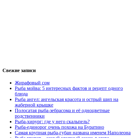
Свежие записи
Жирафовый сом
Рыба мойва: 5 интересных фактов и рецепт одного
блюда
Рыба ангел: ангельская красота и острый шип на
жаберной крышке
Полосатая рыба-зебрасома и её одноцветные
родственники
Рыба-хирург: где у него скальпель?
Рыба-единорог очень похожа на Буратино
Самая крупная рыба-губан названа именем Наполеона