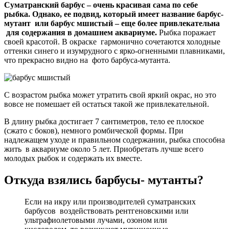
Суматранский барбус – очень красивая сама по себе
рыбка. Однако, ее подвид, который имеет название барбус-
мутант или барбус мшистый – еще более привлекательна
для содержания в домашнем аквариуме.
Рыбка поражает
своей красотой. В окраске гармонично сочетаются холодные
оттенки синего и изумрудного с ярко-огненными плавниками,
что прекрасно видно на фото барбуса-мутанта.
С возрастом рыбка может утратить свой яркий окрас, но это
вовсе не помешает ей остаться такой же привлекательной.
В длину рыбка достигает 7 сантиметров, тело ее плоское
(сжато с боков), немного ромбической формы. При
надлежащем уходе и правильном содержании, рыбка способна
жить в аквариуме около 5 лет. Приобретать лучше всего
молодых рыбок и содержать их вместе.
Откуда взялись барбусы- мутанты?
Если на икру или производителей суматранских
барбусов воздействовать рентгеновскими или
ультрафиолетовыми лучами, озоном или