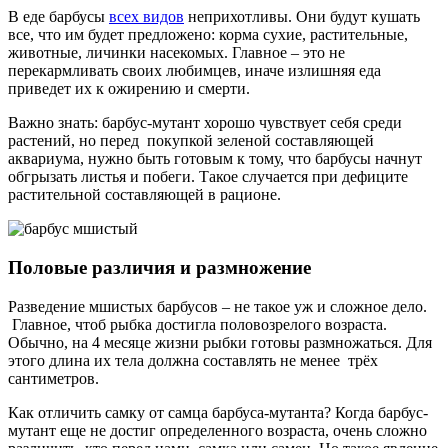
В еде барбусы
всех видов
неприхотливы. Они будут кушать
все, что им будет предложено: корма сухие, растительные,
животные, личинки насекомых. Главное – это не
перекармливать своих любимцев, иначе излишняя еда
приведет их к ожирению и смерти.
Важно знать: барбус-мутант хорошо чувствует себя среди
растений, но перед покупкой зеленой составляющей
аквариума, нужно быть готовым к тому, что барбусы начнут
обгрызать листья и побеги. Такое случается при дефиците
растительной составляющей в рационе.
Половые различия и размножение
Разведение мшистых барбусов – не такое уж и сложное дело.
Главное, чтоб рыбка достигла половозрелого возраста.
Обычно, на 4 месяце жизни рыбки готовы размножаться. Для
этого длина их тела должна составлять не менее трёх
сантиметров.
Как отличить самку от самца барбуса-мутанта? Когда барбус-
мутант еще не достиг определенного возраста, очень сложно