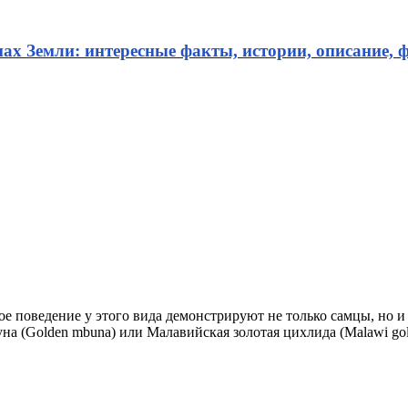
нах Земли: интересные факты, истории, описание, ф
е поведение у этого вида демонстрируют не только самцы, но и 
на (Golden mbuna) или Малавийская золотая цихлида (Malawi gold