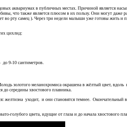
довых аквариумах в публичных местах. Причиной является насы
ивы, что также является плюсом в их пользу. Они могут даже р
т во рту самец ). Через три недели малыши уже готовы жить и п
гих цихлид:
 до 9-10 сантиметров.
олодь золотого меланохромиса окрашена в жёлтый цвет, вдоль к
ся до середины хвостового плавника.
тся: желтизна уходит, и они становятся темнее. Окончательный 
то-голубого цвета, идущие от глаза и до начала хвостового пл