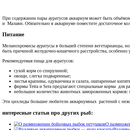
При содержании пары ауратусов аквариум может быть объёмом 
и Малави. Обязательно в аквариуме поместите достаточное ко
Питание
Меланохромисы ауратусы в большей степени вегетарианцы, н
быть причиной желудочно-кишечного расстройства, особенно у
Рекомендуемая пища для ауратусов:
сухой корм со спирулиной;
овощи, слегка подваренные;
листья крапивы, одуванчика и салата, ошпаренные кипят
фирмы Tetra и Sera предлагают специальные корма для р
небольшое количество животных замороженных кормов: м
Эти цихлиды большие любители аквариумных растений с неж
интересные статьи про других рыб:
О размноже
Вуалевы