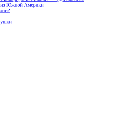
и из Южной Америки
 они?
тушки