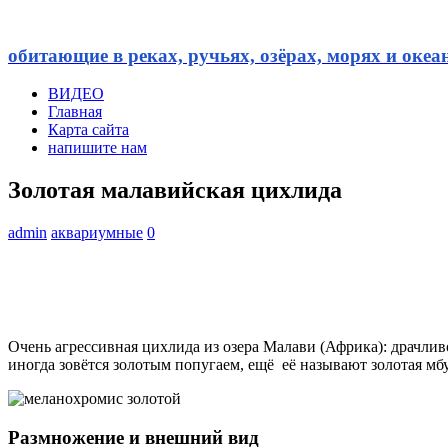
обитающие в реках, ручьях, озёрах, морях и океа
ВИДЕО
Главная
Карта сайта
напишите нам
Золотая малавийская цихлида
admin
аквариумные
0
Очень агрессивная цихлида из озера Малави (Африка): драчливо
иногда зовётся золотым попугаем, ещё её называют золотая мбу
Размножение и внешний вид