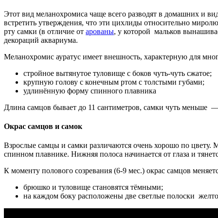
Этот вид меланохромиса чаще всего разводят в домашних и ви
встретить утверждения, что эти цихлиды относительно миролюб
рту самки (в отличие от
арованы
, у которой мальков вынашивае
декораций аквариума.
Меланохромис ауратус имеет внешность, характерную для мно
стройное вытянутое туловище с боков чуть-чуть сжатое;
крупную голову с конечным ртом с толстыми губами;
удлинённую форму спинного плавника
Длина самцов бывает до 11 сантиметров, самки чуть меньше —
Окрас самцов и самок
Взрослые самцы и самки различаются очень хорошо по цвету. М
спинном плавнике. Нижняя полоса начинается от глаза и тянет
К моменту полового созревания (6-9 мес.) окрас самцов меняе
брюшко и туловище становятся тёмными;
на каждом боку расположены две светлые полоски желтова