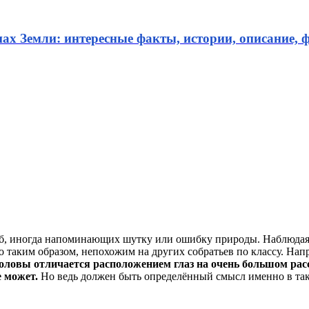
нах Земли: интересные факты, истории, описание, ф
б, иногда напоминающих шутку или ошибку природы. Наблюдая з
но таким образом, непохожим на других собратьев по классу. Нап
оловы отличается расположением глаз на очень большом расс
е может.
Но ведь должен быть определённый смысл именно в так