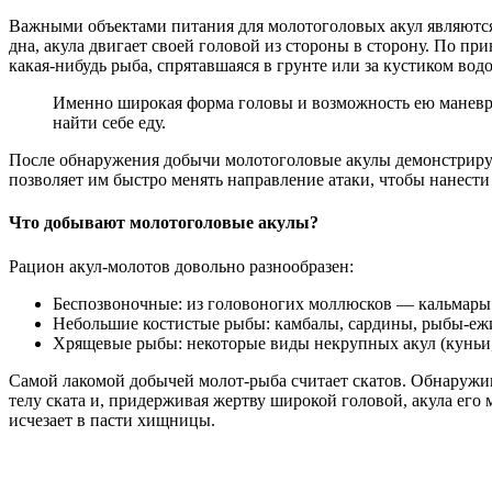
Важными объектами питания для молотоголовых акул являются 
дна, акула двигает своей головой из стороны в сторону. По п
какая-нибудь рыба, спрятавшаяся в грунте или за кустиком вод
Именно широкая форма головы и возможность ею маневри
найти себе еду.
После обнаружения добычи молотоголовые акулы демонстрирую
позволяет им быстро менять направление атаки, чтобы нанести
Что добывают молотоголовые акулы?
Рацион акул-молотов довольно разнообразен:
Беспозвоночные: из головоногих моллюсков — кальмары 
Небольшие костистые рыбы: камбалы, сардины, рыбы-ежи
Хрящевые рыбы: некоторые виды некрупных акул (куньи, 
Самой лакомой добычей молот-рыба считает скатов. Обнаружив 
телу ската и, придерживая жертву широкой головой, акула его 
исчезает в пасти хищницы.