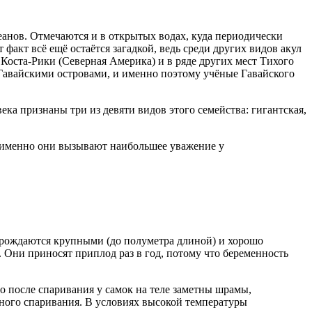
анов. Отмечаются и в открытых водах, куда периодически
факт всё ещё остаётся загадкой, ведь среди других видов акул
 Коста-Рики (Северная Америка) и в ряде других мест Тихого
Гавайскими островами, и именно поэтому учёные Гавайского
а признаны три из девяти видов этого семейства: гигантская,
х именно они вызывают наибольшее уважение у
 рождаются крупными (до полуметра длиной) и хорошо
. Они приносят приплод раз в год, потому что беременность
о после спаривания у самок на теле заметны шрамы,
чного спаривания. В условиях высокой температуры