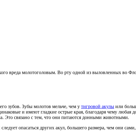
кого вреда молотоголовым. Во рту одной из выловленных во Фло
го зубов. Зубы молотов мельче, чем у
тигровой акулы
или больш
наковые и имеют гладкие острые края, благодаря чему любая до
а. Это связано с тем, что они питаются донными животными.
ледует опасаться других акул, большего размера, чем они сами