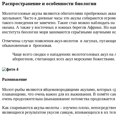
Распространение и особенности биологии
Молотоголовые акулы являются обитателями прибрежных акват
заплывают. Часто в дневные часы эти акулы собираются огромны
такого поведения не замечено. Такие стаи можно наблюдать на 
океана. А также у восточных и южных берегов Африки. Но наи
института биологии моря занимаются серьёзными научными ис
Отмечены случаи появления акул-молотов в лагунах, пугающие
обыкновенная и бронзовая.
Чаще всего сводки о нападениях молотоголовых акул на 
аборигенов, считающих всех акул морскими божествами.
Размножение
Молот-рыбы являются яйцеживородящими акулами, которых сре
плавающими, что очень важно для их выживания. В помёте самки
очень продолжительна (вынашивание потомства продолжается 1
Как спариваются акулы-молоты – изучено плохо, непосредствен
являющиеся результатом укусов самцов, впивающихся в их тел