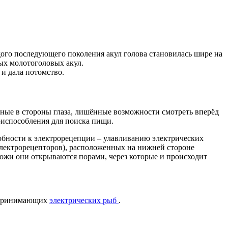
ого последующего поколения акул голова становилась шире на
ых молотоголовых акул.
и дала потомство.
ные в стороны глаза, лишённые возможности смотреть вперёд
приспособления для поиска пищи.
собности к электрорецепции – улавливанию электрических
электрорецепторов), расположенных на нижней стороне
кожи они открываются порами, через которые и происходит
оспринимающих
электрических рыб
.