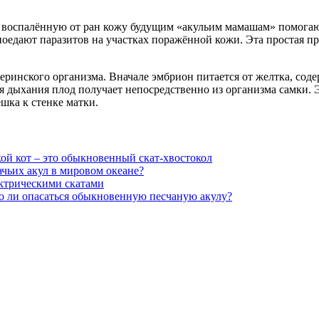
ок воспалённую от ран кожу будущим «акульим мамашам» помога
поедают паразитов на участках поражённой кожи. Эта простая п
инского организма. Вначале эмбрион питается от желтка, содер
ля дыхания плод получает непосредственно из организма самки.
шка к стенке матки.
ой кот – это обыкновенный скат-хвостокол
чьих акул в мировом океане?
ектрическими скатами
о ли опасаться обыкновенную песчаную акулу?