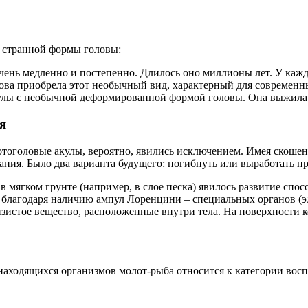
и странной формы головы:
чень медленно и постепенно. Длилось оно миллионы лет. У кажд
ва приобрела этот необычный вид, характерный для современн
улы с необычной деформированной формой головы. Она выжила 
я
тоголовые акулы, вероятно, явились исключением. Имея скошен
тания. Было два варианта будущего: погибнуть или выработать 
 мягком грунте (например, в слое песка) явилось развитие спо
т благодаря наличию ампул Лоренцини – специальных органов (
зистое вещество, расположенные внутри тела. На поверхности 
м находящихся организмов молот-рыба относится к категории в