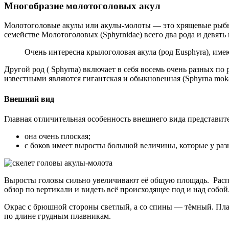
Многобразие молотоголовых акул
Молотоголовые акулы или акулы-молоты — это хрящевые рыбы,
семействе Молотоголовых (Sphyrnidae) всего два рода и девять 
Очень интересна крылоголовая акула (род Eusphyra), им
Другой род ( Sphyrna) включает в себя восемь очень разных по
известными являются гигантская и обыкновенная (Sphyrna mokar
Внешний вид
Главная отличительная особенность внешнего вида представите
она очень плоская;
с боков имеет выросты большой величины, которые у ра
Выросты головы сильно увеличивают её общую площадь. Распо
обзор по вертикали и видеть всё происходящее под и над собо
Окрас с брюшной стороны светлый, а со спины — тёмный. Пла
по длине грудным плавникам.