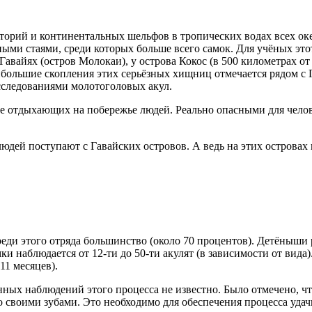
орий и континентальных шельфов в тропических водах всех оке
ми стаями, среди которых больше всего самок. Для учёных этот 
Гавайях (остров Молокаи), у острова Кокос (в 500 километрах от
большие скопления этих серьёзных хищниц отмечается рядом с 
следованиями молотоголовых акул.
 отдыхающих на побережье людей. Реально опасными для человек
людей поступают с Гавайских островов. А ведь на этих острова
ди этого отряда большинство (около 70 процентов). Детёныши
 наблюдается от 12-ти до 50-ти акулят (в зависимости от вида)
1 месяцев).
ных наблюдений этого процесса не известно. Было отмечено, чт
о своими зубами. Это необходимо для обеспечения процесса уда