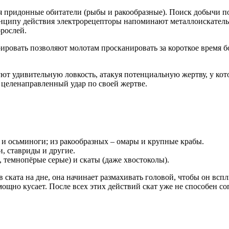
придонные обитатели (рыбы и ракообразные). Поиск добычи пох
ринципу действия электрорецепторы напоминают металлоискатель.
орослей.
ровать позволяют молотам просканировать за короткое время б
т удивительную ловкость, атакуя потенциальную жертву, у кот
 целенаправленный удар по своей жертве.
и осьминоги; из ракообразных – омары и крупные крабы.
, ставриды и другие.
темнопёрые серые) и скаты (даже хвостоколы).
ската на дне, она начинает размахивать головой, чтобы он всп
мощно кусает. После всех этих действий скат уже не способен с