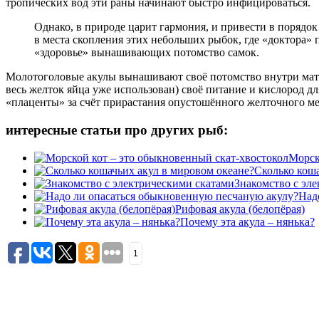
тропических вод эти раны начинают быстро инфицироваться.
Однако, в природе царит гармония, и привести в поряд
в места скопления этих небольших рыбок, где «доктора» 
«здоровье» вынашивающих потомство самок.
Молотоголовые акулы вынашивают своё потомство внутри матер
весь желток яйца уже использован) своё питание и кислород д
«плаценты» за счёт прирастания опустошённого желточного ме
интересные статьи про других рыб:
Морск
Сколько коша
Знакомство с эл
Над
Рифовая акула (белопёрая)
Почему эта акула – нянька?
1