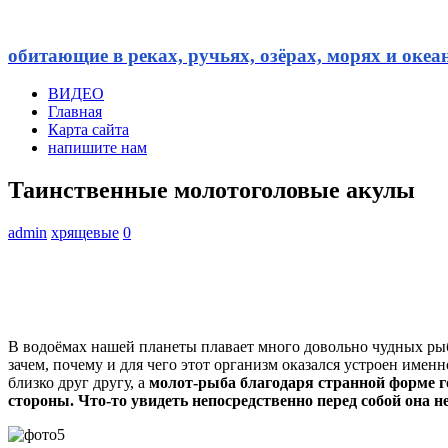
обитающие в реках, ручьях, озёрах, морях и океа
ВИДЕО
Главная
Карта сайта
напишите нам
Таинственные молотоголовые акулы
admin
хрящевые
0
В водоёмах нашей планеты плавает много довольно чудных ры
зачем, почему и для чего этот организм оказался устроен имен
близко друг другу, а
молот-рыба благодаря странной форме г
стороны.
Что-то увидеть непосредственно перед собой она н