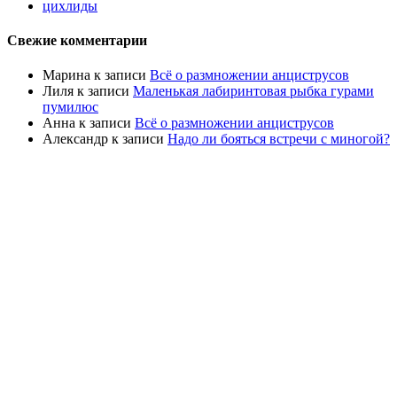
цихлиды
Свежие комментарии
Марина
к записи
Всё о размножении анциструсов
Лиля
к записи
Маленькая лабиринтовая рыбка гурами
пумилюс
Анна
к записи
Всё о размножении анциструсов
Александр
к записи
Надо ли бояться встречи с миногой?