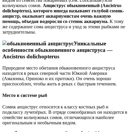
видом из семейства локариевых (сем. Loricariidae) или
кольчужных сомов.
Анциструс обыкновенный (Ancistrus
dolichopterus), которого иногда называют голубой сомик-
анцистр, оказывает аквариумистам очень важную
помощь, объедая водоросли со стенок аквариума.
К тому
же содержание сома анциструса и уход за этими рыбками не
затруднительны.
Уникальные
особенности обыкновенного анциструса —
Ancistrus dolichopterus
Природное место обитания обыкновенного анциструса
находится в реках северной части Южной Америки
(Амазонка, Ориноко и их притоки). Он очень хорошо
приспособлен, чтобы жить в реках с быстрым течением.
Место в системе рыб
Сомик анциструс относится к классу костных рыб и
подклассу лучепёрых. В отряде сомообразных он находится в
семействе кольчужных сомов, отличающихся наиболее
оригинальным и необычным видом.