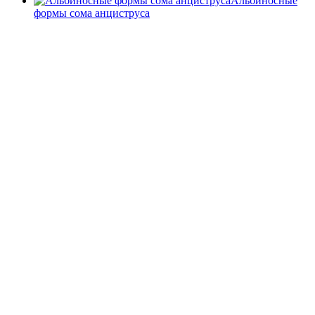
Альбиносные
формы сома анциструса