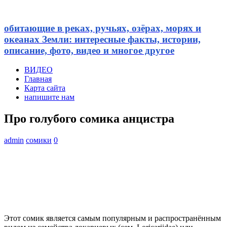
обитающие в реках, ручьях, озёрах, морях и
океанах Земли: интересные факты, истории,
описание, фото, видео и многое другое
ВИДЕО
Главная
Карта сайта
напишите нам
Про голубого сомика анцистра
admin
сомики
0
Этот сомик является самым популярным и распространённым