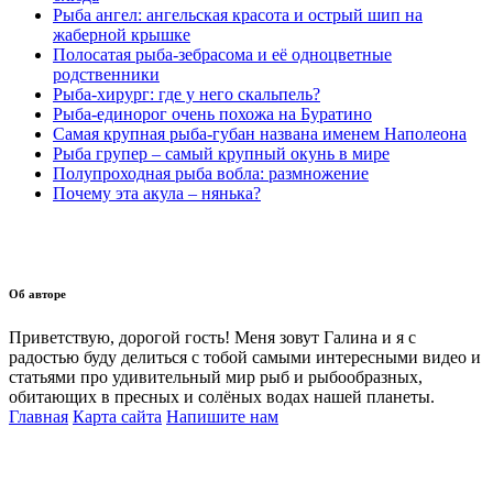
Рыба ангел: ангельская красота и острый шип на
жаберной крышке
Полосатая рыба-зебрасома и её одноцветные
родственники
Рыба-хирург: где у него скальпель?
Рыба-единорог очень похожа на Буратино
Самая крупная рыба-губан названа именем Наполеона
Рыба групер – самый крупный окунь в мире
Полупроходная рыба вобла: размножение
Почему эта акула – нянька?
Об авторе
Приветствую, дорогой гость! Меня зовут Галина и я с
радостью буду делиться с тобой самыми интересными видео и
статьями про удивительный мир рыб и рыбообразных,
обитающих в пресных и солёных водах нашей планеты.
Главная
Карта сайта
Напишите нам