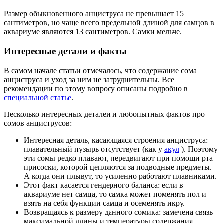
Размер обыкновенного анциструса не превышает 15
сантиметров, но чаще всего предельной длиной для самцов в
аквариуме являются 13 сантиметров. Самки мельче.
Интересные детали и факты
В самом начале статьи отмечалось, что содержание сома
анциструса и уход за ним не затруднительны. Все
рекомендации по этому вопросу описаны подробно в
специальной статье
.
Несколько интересных деталей и любопытных фактов про
сомов анциструсов:
Интересная деталь, касающаяся строения анциструса:
плавательный пузырь отсутствует (как у
акул
). Поэтому
эти сомы редко плавают, передвигают при помощи рта
присоски, которой цепляются за подводные предметы.
А когда они плывут, то усиленно работают плавниками.
Этот факт касается гендерного баланса: если в
аквариуме нет самца, то самка может поменять пол и
взять на себя функции самца и осеменять икру.
Возвращаясь к размеру данного сомика: замечена связь
максимальной длины и температуры содержания.