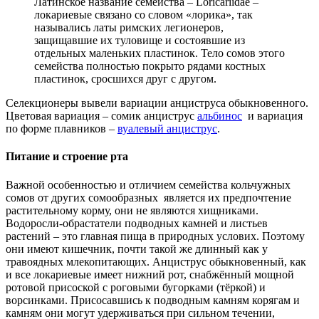
Латинское название семейства – Loricariidae –
локариевые связано со словом «лорика», так
назывались латы римских легионеров,
защищавшие их туловище и состоявшие из
отдельных маленьких пластинок. Тело сомов этого
семейства полностью покрыто рядами костных
пластинок, сросшихся друг с другом.
Селекционеры вывели вариации анциструса обыкновенного.
Цветовая вариация – сомик анциструс
альбинос
и вариация
по форме плавников –
вуалевый анциструс
.
Питание и строение рта
Важной особенностью и отличием семейства кольчужных
сомов от других сомообразных является их предпочтение
растительному корму, они не являются хищниками.
Водоросли-обрастатели подводных камней и листьев
растений – это главная пища в природных услових. Поэтому
они имеют кишечник, почти такой же длинный как у
травоядных млекопитающих. Анциструс обыкновенный, как
и все локариевые имеет нижний рот, снабжённый мощной
ротовой присоской с роговыми бугорками (тёркой) и
ворсинками. Присосавшись к подводным камням корягам и
камням они могут удерживаться при сильном течении,