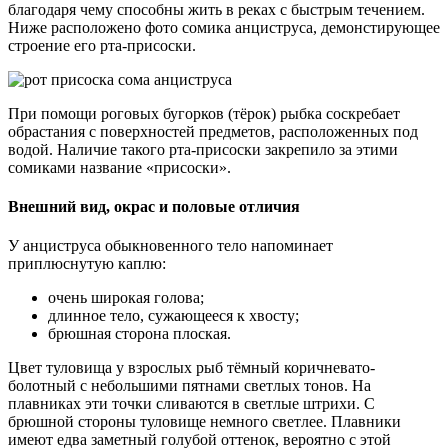
благодаря чему способны жить в реках с быстрым течением.
Ниже расположено фото сомика анциструса, демонстирующее
строение его рта-присоски.
При помощи роговых бугорков (тёрок) рыбка соскребает
обрастания с поверхностей предметов, расположенных под
водой. Наличие такого рта-присоски закрепило за этими
сомиками название «присоски».
Внешний вид, окрас и половые отличия
У анциструса обыкновенного тело напоминает
приплюснутую каплю:
очень широкая голова;
длинное тело, сужающееся к хвосту;
брюшная сторона плоская.
Цвет туловища у взрослых рыб тёмный коричневато-
болотный с небольшими пятнами светлых тонов. На
плавниках эти точки сливаются в светлые штрихи. С
брюшной стороны туловище немного светлее. Плавники
имеют едва заметный голубой оттенок, вероятно с этой